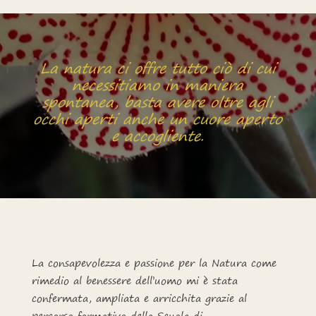
La natura ci offre tutto ciò di cui
necessitiamo in maniera
spontanea, basta avere oltre agli
occhi aperti anche un cuore aperto
e accogliente.
La consapevolezza e passione per la Natura come
rimedio al benessere dell’uomo mi è stata
confermata, ampliata e arricchita grazie al
percorso formativo della Scuola di