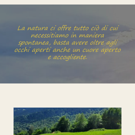
La natura ci offre tutto ciò di cui
necessitiamo in maniera
spontanea, basta avere oltre agli
occhi aperti anche un cuore aperto
e accogliente.